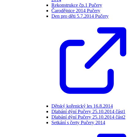
Rekonstrukce čp.1 Pučery
Čarodějnice 2014 Pučery
Den pro děti 5.7.2014 Pučery
Dětský kořenický les 16.8.2014
Dlabání dýní Pučery 25.10.2014 část1
Dlabání dýní Pučery 25.10.2014 část2
Setkání s čerty Pučery 2014