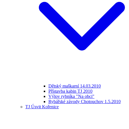
Dětský maškarní 14.03.2010
Přístavba kabin TJ 2010
Výlov rybníka "Na obci"
Rybářské závody Chotouchov 1.5.2010
TJ Úsvit Kořenice