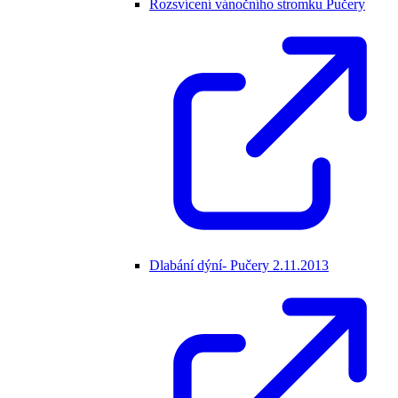
Rozsvícení vánočního stromku Pučery
Dlabání dýní- Pučery 2.11.2013