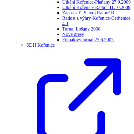
Utkání Kořenice-Plaňany 27.9.2009
Utkání Kořenice-Ratboř 11.10.2009
Zápas s TJ Slavoj Ratboř B
Radost z výhry-Kořenice-Cerhenice
4-1
Turnaj Lošany 2008
Nové dresy
Fotbalový turnaj 25.6.2005
SDH Kořenice