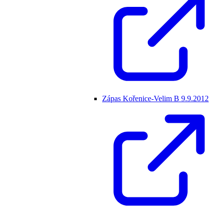
Zápas Kořenice-Velim B 9.9.2012