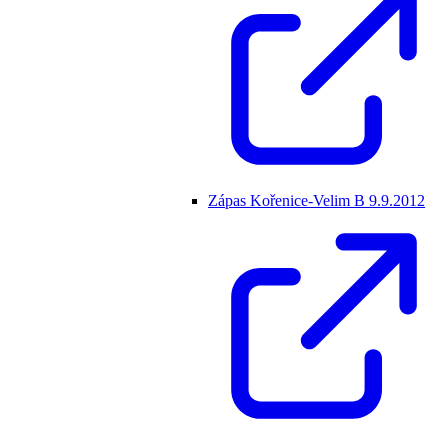
Zápas Kořenice-Velim B 9.9.2012