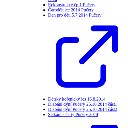
Rekonstrukce čp.1 Pučery
Čarodějnice 2014 Pučery
Den pro děti 5.7.2014 Pučery
Dětský kořenický les 16.8.2014
Dlabání dýní Pučery 25.10.2014 část1
Dlabání dýní Pučery 25.10.2014 část2
Setkání s čerty Pučery 2014