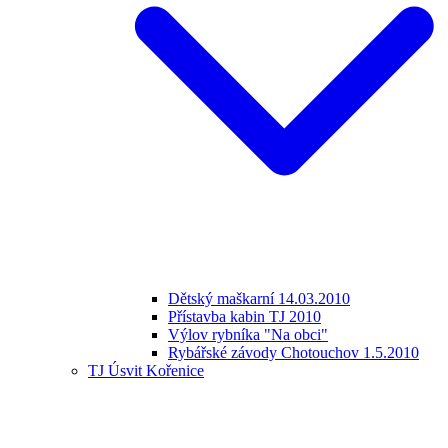
Dětský maškarní 14.03.2010
Přístavba kabin TJ 2010
Výlov rybníka "Na obci"
Rybářské závody Chotouchov 1.5.2010
TJ Úsvit Kořenice