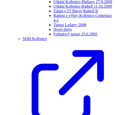
Utkání Kořenice-Plaňany 27.9.2009
Utkání Kořenice-Ratboř 11.10.2009
Zápas s TJ Slavoj Ratboř B
Radost z výhry-Kořenice-Cerhenice
4-1
Turnaj Lošany 2008
Nové dresy
Fotbalový turnaj 25.6.2005
SDH Kořenice