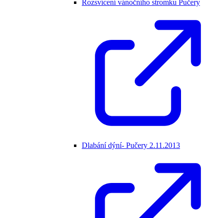
Rozsvícení vánočního stromku Pučery
Dlabání dýní- Pučery 2.11.2013