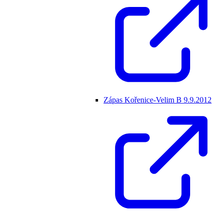
Zápas Kořenice-Velim B 9.9.2012