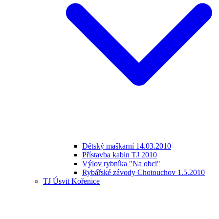
Dětský maškarní 14.03.2010
Přístavba kabin TJ 2010
Výlov rybníka "Na obci"
Rybářské závody Chotouchov 1.5.2010
TJ Úsvit Kořenice