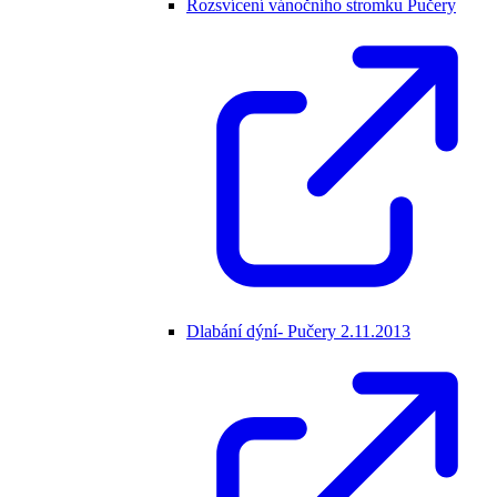
Rozsvícení vánočního stromku Pučery
Dlabání dýní- Pučery 2.11.2013