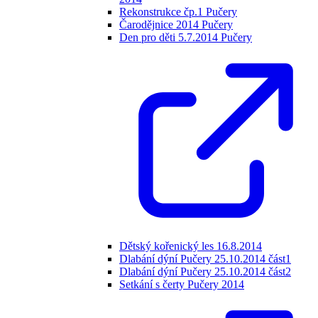
Rekonstrukce čp.1 Pučery
Čarodějnice 2014 Pučery
Den pro děti 5.7.2014 Pučery
Dětský kořenický les 16.8.2014
Dlabání dýní Pučery 25.10.2014 část1
Dlabání dýní Pučery 25.10.2014 část2
Setkání s čerty Pučery 2014