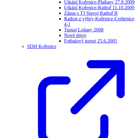
Utkání Kořenice-Plaňany 27.9.2009
Utkání Kořenice-Ratboř 11.10.2009
Zápas s TJ Slavoj Ratboř B
Radost z výhry-Kořenice-Cerhenice
4-1
Turnaj Lošany 2008
Nové dresy
Fotbalový turnaj 25.6.2005
SDH Kořenice