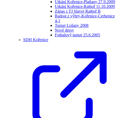
Utkání Kořenice-Plaňany 27.9.2009
Utkání Kořenice-Ratboř 11.10.2009
Zápas s TJ Slavoj Ratboř B
Radost z výhry-Kořenice-Cerhenice
4-1
Turnaj Lošany 2008
Nové dresy
Fotbalový turnaj 25.6.2005
SDH Kořenice