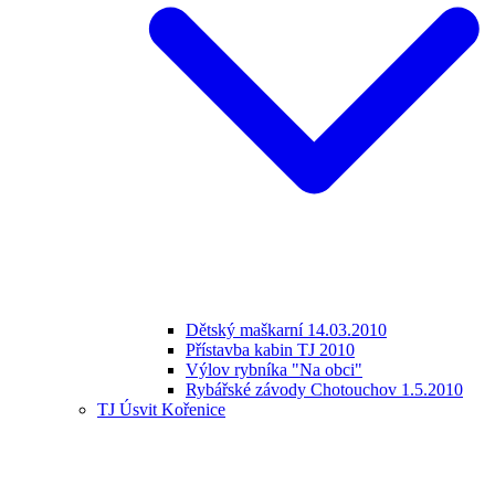
Dětský maškarní 14.03.2010
Přístavba kabin TJ 2010
Výlov rybníka "Na obci"
Rybářské závody Chotouchov 1.5.2010
TJ Úsvit Kořenice