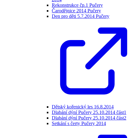
Rekonstrukce čp.1 Pučery
Čarodějnice 2014 Pučery
Den pro děti 5.7.2014 Pučery
Dětský kořenický les 16.8.2014
Dlabání dýní Pučery 25.10.2014 část1
Dlabání dýní Pučery 25.10.2014 část2
Setkání s čerty Pučery 2014