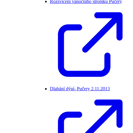
Rozsvícení vánočního stromku Pučery
Dlabání dýní- Pučery 2.11.2013