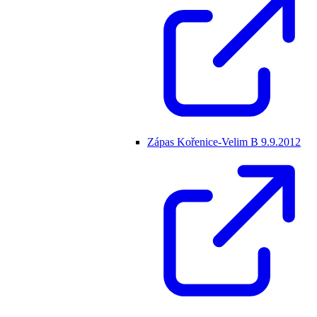
Zápas Kořenice-Velim B 9.9.2012