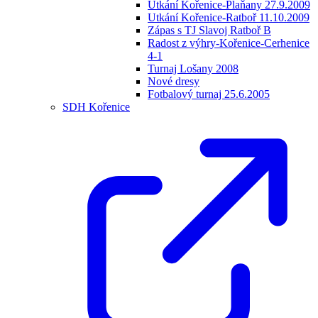
Utkání Kořenice-Plaňany 27.9.2009
Utkání Kořenice-Ratboř 11.10.2009
Zápas s TJ Slavoj Ratboř B
Radost z výhry-Kořenice-Cerhenice
4-1
Turnaj Lošany 2008
Nové dresy
Fotbalový turnaj 25.6.2005
SDH Kořenice