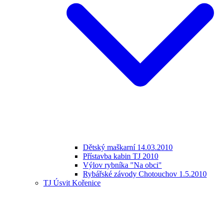
Dětský maškarní 14.03.2010
Přístavba kabin TJ 2010
Výlov rybníka "Na obci"
Rybářské závody Chotouchov 1.5.2010
TJ Úsvit Kořenice