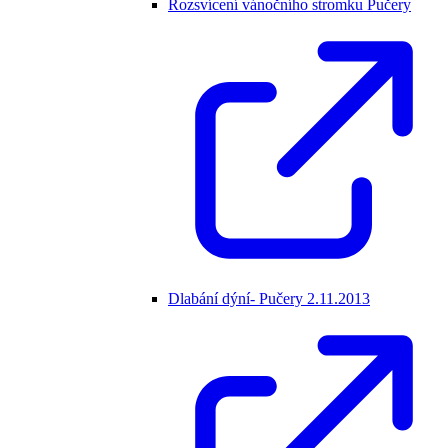
Rozsvícení vánočního stromku Pučery
Dlabání dýní- Pučery 2.11.2013