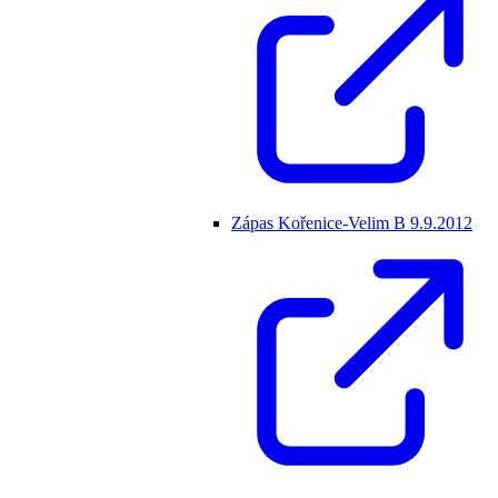
Zápas Kořenice-Velim B 9.9.2012