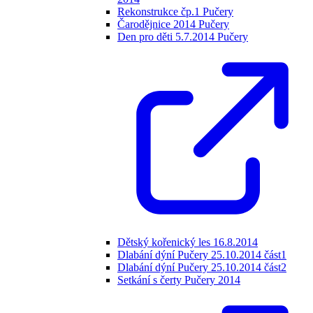
Rekonstrukce čp.1 Pučery
Čarodějnice 2014 Pučery
Den pro děti 5.7.2014 Pučery
Dětský kořenický les 16.8.2014
Dlabání dýní Pučery 25.10.2014 část1
Dlabání dýní Pučery 25.10.2014 část2
Setkání s čerty Pučery 2014