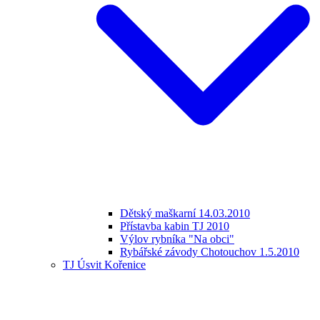
Dětský maškarní 14.03.2010
Přístavba kabin TJ 2010
Výlov rybníka "Na obci"
Rybářské závody Chotouchov 1.5.2010
TJ Úsvit Kořenice