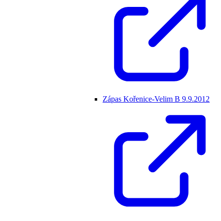
Zápas Kořenice-Velim B 9.9.2012