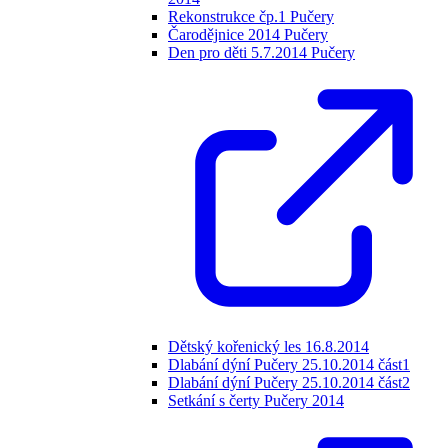
Rekonstrukce čp.1 Pučery
Čarodějnice 2014 Pučery
Den pro děti 5.7.2014 Pučery
Dětský kořenický les 16.8.2014
Dlabání dýní Pučery 25.10.2014 část1
Dlabání dýní Pučery 25.10.2014 část2
Setkání s čerty Pučery 2014