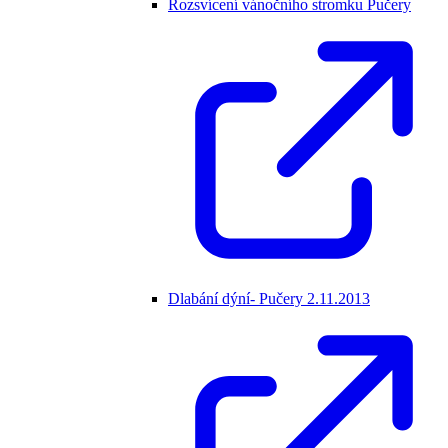
Rozsvícení vánočního stromku Pučery
Dlabání dýní- Pučery 2.11.2013