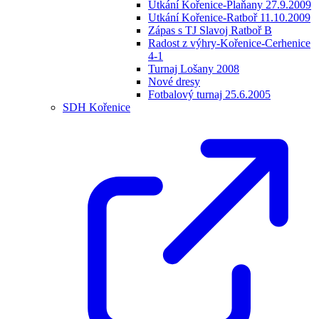
Utkání Kořenice-Plaňany 27.9.2009
Utkání Kořenice-Ratboř 11.10.2009
Zápas s TJ Slavoj Ratboř B
Radost z výhry-Kořenice-Cerhenice
4-1
Turnaj Lošany 2008
Nové dresy
Fotbalový turnaj 25.6.2005
SDH Kořenice