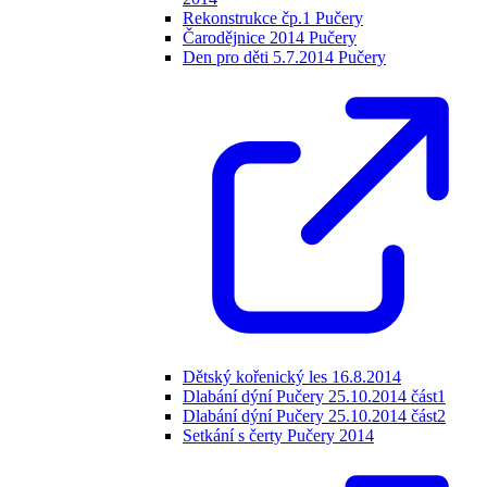
Rekonstrukce čp.1 Pučery
Čarodějnice 2014 Pučery
Den pro děti 5.7.2014 Pučery
Dětský kořenický les 16.8.2014
Dlabání dýní Pučery 25.10.2014 část1
Dlabání dýní Pučery 25.10.2014 část2
Setkání s čerty Pučery 2014