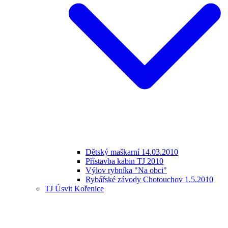
Dětský maškarní 14.03.2010
Přístavba kabin TJ 2010
Výlov rybníka "Na obci"
Rybářské závody Chotouchov 1.5.2010
TJ Úsvit Kořenice