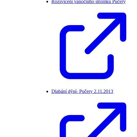
Rozsvícení vánočního stromku Pučery
Dlabání dýní- Pučery 2.11.2013