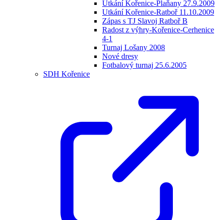
Utkání Kořenice-Plaňany 27.9.2009
Utkání Kořenice-Ratboř 11.10.2009
Zápas s TJ Slavoj Ratboř B
Radost z výhry-Kořenice-Cerhenice
4-1
Turnaj Lošany 2008
Nové dresy
Fotbalový turnaj 25.6.2005
SDH Kořenice