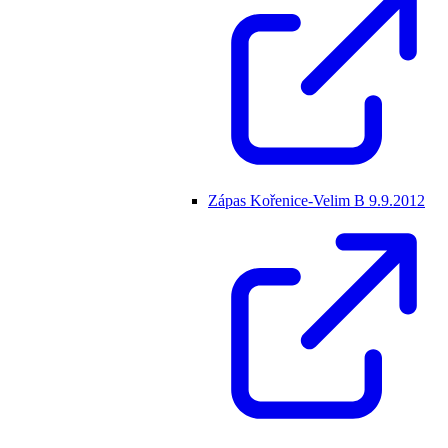
Zápas Kořenice-Velim B 9.9.2012