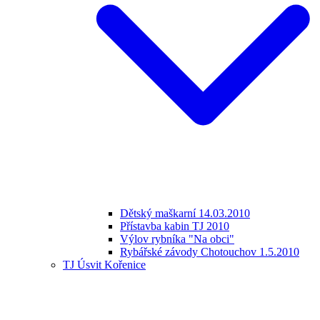
Dětský maškarní 14.03.2010
Přístavba kabin TJ 2010
Výlov rybníka "Na obci"
Rybářské závody Chotouchov 1.5.2010
TJ Úsvit Kořenice