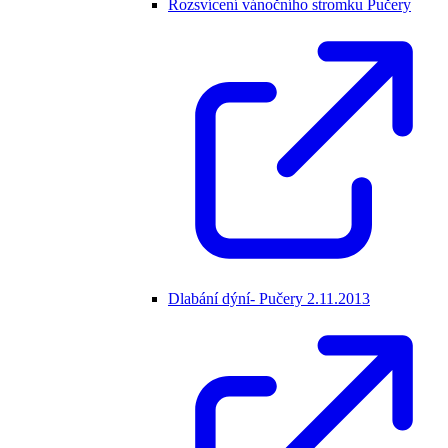
Rozsvícení vánočního stromku Pučery
Dlabání dýní- Pučery 2.11.2013