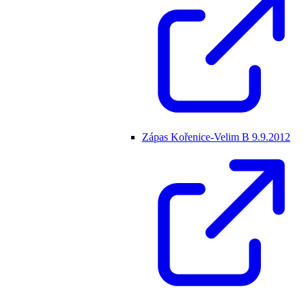
Zápas Kořenice-Velim B 9.9.2012