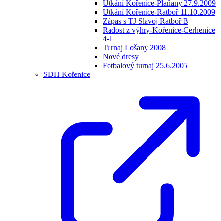
Utkání Kořenice-Plaňany 27.9.2009
Utkání Kořenice-Ratboř 11.10.2009
Zápas s TJ Slavoj Ratboř B
Radost z výhry-Kořenice-Cerhenice
4-1
Turnaj Lošany 2008
Nové dresy
Fotbalový turnaj 25.6.2005
SDH Kořenice