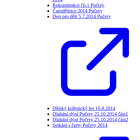
Rekonstrukce čp.1 Pučery
Čarodějnice 2014 Pučery
Den pro děti 5.7.2014 Pučery
Dětský kořenický les 16.8.2014
Dlabání dýní Pučery 25.10.2014 část1
Dlabání dýní Pučery 25.10.2014 část2
Setkání s čerty Pučery 2014