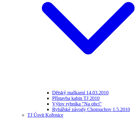
Dětský maškarní 14.03.2010
Přístavba kabin TJ 2010
Výlov rybníka "Na obci"
Rybářské závody Chotouchov 1.5.2010
TJ Úsvit Kořenice