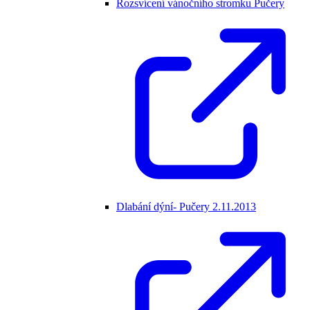
Rozsvícení vánočního stromku Pučery
Dlabání dýní- Pučery 2.11.2013