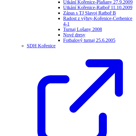
Utkání Kořenice-Plaňany 27.9.2009
Utkání Kořenice-Ratboř 11.10.2009
Zápas s TJ Slavoj Ratboř B
Radost z výhry-Kořenice-Cerhenice
4-1
Turnaj Lošany 2008
Nové dresy
Fotbalový turnaj 25.6.2005
SDH Kořenice