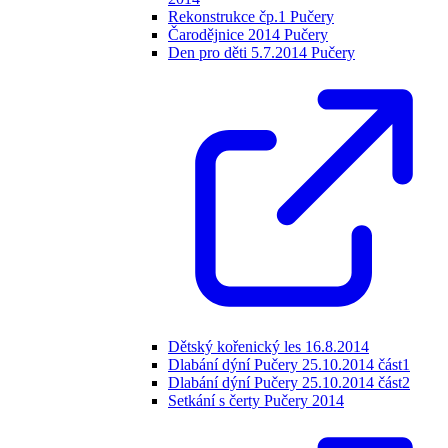
Rekonstrukce čp.1 Pučery
Čarodějnice 2014 Pučery
Den pro děti 5.7.2014 Pučery
Dětský kořenický les 16.8.2014
Dlabání dýní Pučery 25.10.2014 část1
Dlabání dýní Pučery 25.10.2014 část2
Setkání s čerty Pučery 2014