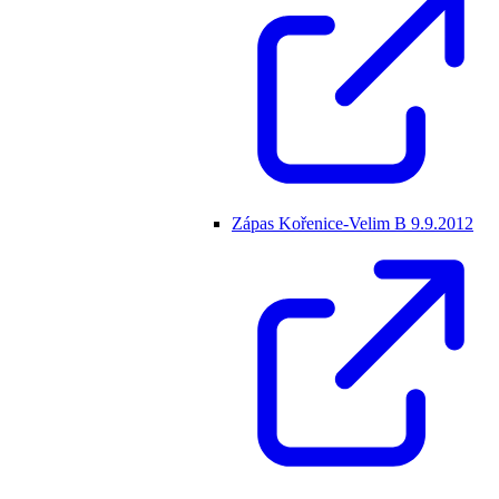
Zápas Kořenice-Velim B 9.9.2012