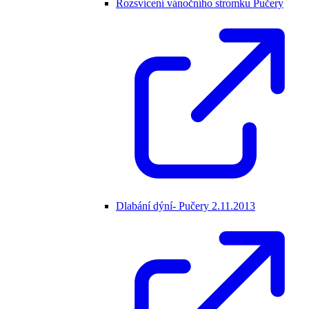
Rozsvícení vánočního stromku Pučery
Dlabání dýní- Pučery 2.11.2013