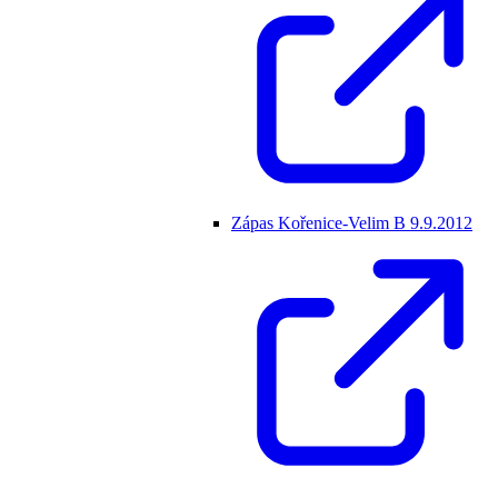
Zápas Kořenice-Velim B 9.9.2012