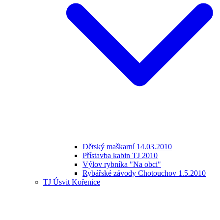
Dětský maškarní 14.03.2010
Přístavba kabin TJ 2010
Výlov rybníka "Na obci"
Rybářské závody Chotouchov 1.5.2010
TJ Úsvit Kořenice