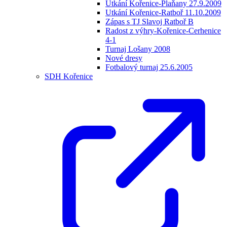
Utkání Kořenice-Plaňany 27.9.2009
Utkání Kořenice-Ratboř 11.10.2009
Zápas s TJ Slavoj Ratboř B
Radost z výhry-Kořenice-Cerhenice
4-1
Turnaj Lošany 2008
Nové dresy
Fotbalový turnaj 25.6.2005
SDH Kořenice