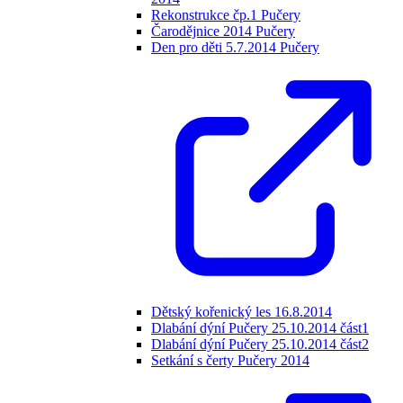
Rekonstrukce čp.1 Pučery
Čarodějnice 2014 Pučery
Den pro děti 5.7.2014 Pučery
Dětský kořenický les 16.8.2014
Dlabání dýní Pučery 25.10.2014 část1
Dlabání dýní Pučery 25.10.2014 část2
Setkání s čerty Pučery 2014