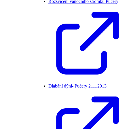
Rozsvícení vánočního stromku Pučery
Dlabání dýní- Pučery 2.11.2013