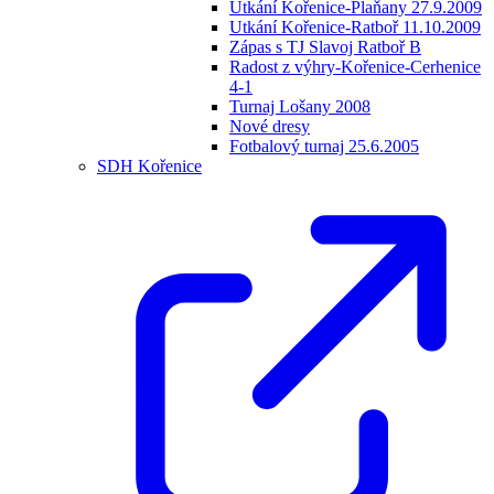
Utkání Kořenice-Plaňany 27.9.2009
Utkání Kořenice-Ratboř 11.10.2009
Zápas s TJ Slavoj Ratboř B
Radost z výhry-Kořenice-Cerhenice
4-1
Turnaj Lošany 2008
Nové dresy
Fotbalový turnaj 25.6.2005
SDH Kořenice