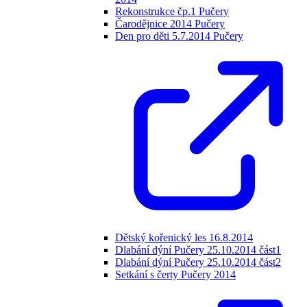
Rekonstrukce čp.1 Pučery
Čarodějnice 2014 Pučery
Den pro děti 5.7.2014 Pučery
Dětský kořenický les 16.8.2014
Dlabání dýní Pučery 25.10.2014 část1
Dlabání dýní Pučery 25.10.2014 část2
Setkání s čerty Pučery 2014