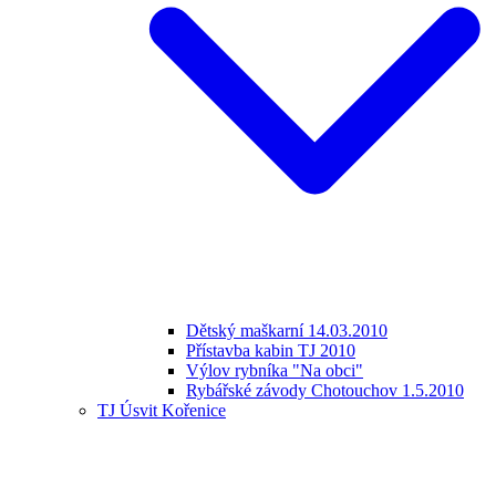
Dětský maškarní 14.03.2010
Přístavba kabin TJ 2010
Výlov rybníka "Na obci"
Rybářské závody Chotouchov 1.5.2010
TJ Úsvit Kořenice