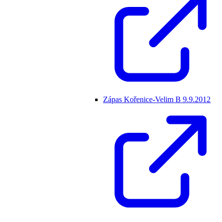
Zápas Kořenice-Velim B 9.9.2012