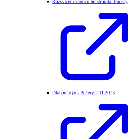
Rozsvícení vánočního stromku Pučery
Dlabání dýní- Pučery 2.11.2013