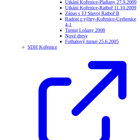
Utkání Kořenice-Plaňany 27.9.2009
Utkání Kořenice-Ratboř 11.10.2009
Zápas s TJ Slavoj Ratboř B
Radost z výhry-Kořenice-Cerhenice
4-1
Turnaj Lošany 2008
Nové dresy
Fotbalový turnaj 25.6.2005
SDH Kořenice