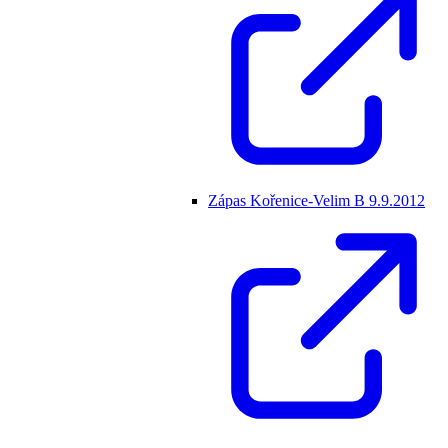
Zápas Kořenice-Velim B 9.9.2012