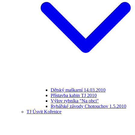
Dětský maškarní 14.03.2010
Přístavba kabin TJ 2010
Výlov rybníka "Na obci"
Rybářské závody Chotouchov 1.5.2010
TJ Úsvit Kořenice