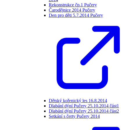
Rekonstrukce čp.1 Pučery
Čarodějnice 2014 Pučery
Den pro děti 5.7.2014 Pučery
Dětský kořenický les 16.8.2014
Dlabání dýní Pučery 25.10.2014 část1
Dlabání dýní Pučery 25.10.2014 část2
Setkání s čerty Pučery 2014