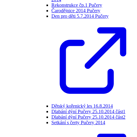
Rekonstrukce čp.1 Pučery
Čarodějnice 2014 Pučery
Den pro děti 5.7.2014 Pučery
Dětský kořenický les 16.8.2014
Dlabání dýní Pučery 25.10.2014 část1
Dlabání dýní Pučery 25.10.2014 část2
Setkání s čerty Pučery 2014