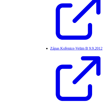
Zápas Kořenice-Velim B 9.9.2012