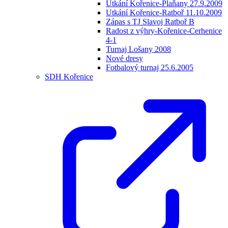
Utkání Kořenice-Plaňany 27.9.2009
Utkání Kořenice-Ratboř 11.10.2009
Zápas s TJ Slavoj Ratboř B
Radost z výhry-Kořenice-Cerhenice
4-1
Turnaj Lošany 2008
Nové dresy
Fotbalový turnaj 25.6.2005
SDH Kořenice