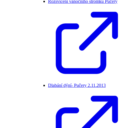
Rozsvícení vánočního stromku Pučery
Dlabání dýní- Pučery 2.11.2013