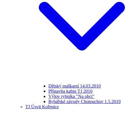
Dětský maškarní 14.03.2010
Přístavba kabin TJ 2010
Výlov rybníka "Na obci"
Rybářské závody Chotouchov 1.5.2010
TJ Úsvit Kořenice