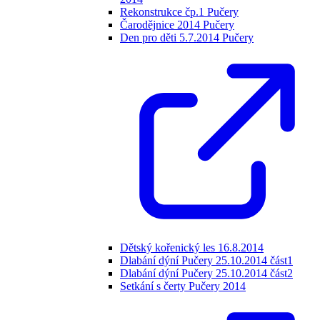
Rekonstrukce čp.1 Pučery
Čarodějnice 2014 Pučery
Den pro děti 5.7.2014 Pučery
Dětský kořenický les 16.8.2014
Dlabání dýní Pučery 25.10.2014 část1
Dlabání dýní Pučery 25.10.2014 část2
Setkání s čerty Pučery 2014