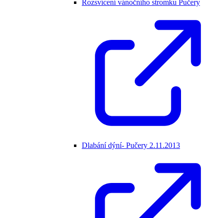
Rozsvícení vánočního stromku Pučery
Dlabání dýní- Pučery 2.11.2013