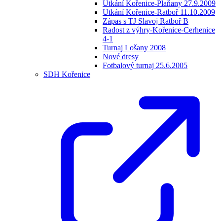
Utkání Kořenice-Plaňany 27.9.2009
Utkání Kořenice-Ratboř 11.10.2009
Zápas s TJ Slavoj Ratboř B
Radost z výhry-Kořenice-Cerhenice
4-1
Turnaj Lošany 2008
Nové dresy
Fotbalový turnaj 25.6.2005
SDH Kořenice