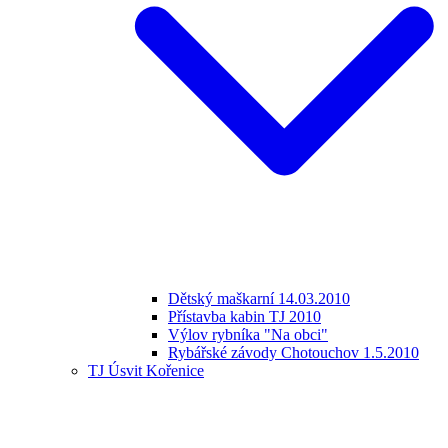
Dětský maškarní 14.03.2010
Přístavba kabin TJ 2010
Výlov rybníka "Na obci"
Rybářské závody Chotouchov 1.5.2010
TJ Úsvit Kořenice