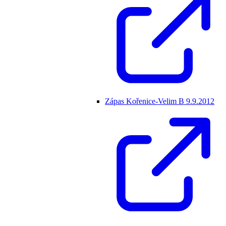
Zápas Kořenice-Velim B 9.9.2012