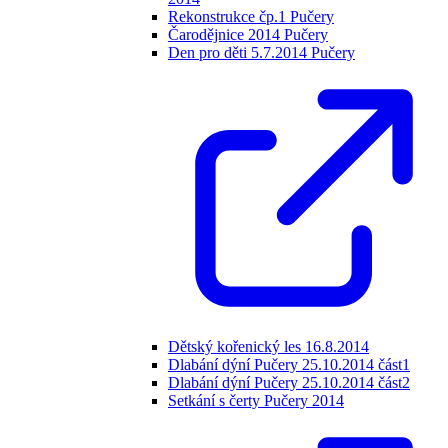
Rekonstrukce čp.1 Pučery
Čarodějnice 2014 Pučery
Den pro děti 5.7.2014 Pučery
Dětský kořenický les 16.8.2014
Dlabání dýní Pučery 25.10.2014 část1
Dlabání dýní Pučery 25.10.2014 část2
Setkání s čerty Pučery 2014