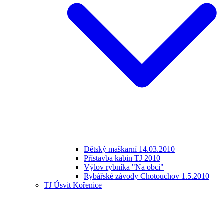
Dětský maškarní 14.03.2010
Přístavba kabin TJ 2010
Výlov rybníka "Na obci"
Rybářské závody Chotouchov 1.5.2010
TJ Úsvit Kořenice