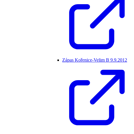
Zápas Kořenice-Velim B 9.9.2012