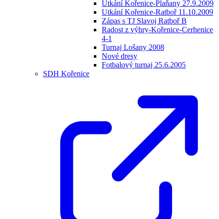
Utkání Kořenice-Plaňany 27.9.2009
Utkání Kořenice-Ratboř 11.10.2009
Zápas s TJ Slavoj Ratboř B
Radost z výhry-Kořenice-Cerhenice
4-1
Turnaj Lošany 2008
Nové dresy
Fotbalový turnaj 25.6.2005
SDH Kořenice