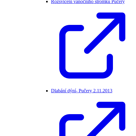
Rozsvícení vánočního stromku Pučery
Dlabání dýní- Pučery 2.11.2013