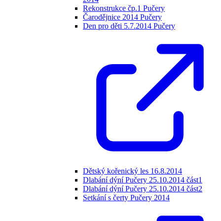
Rekonstrukce čp.1 Pučery
Čarodějnice 2014 Pučery
Den pro děti 5.7.2014 Pučery
Dětský kořenický les 16.8.2014
Dlabání dýní Pučery 25.10.2014 část1
Dlabání dýní Pučery 25.10.2014 část2
Setkání s čerty Pučery 2014