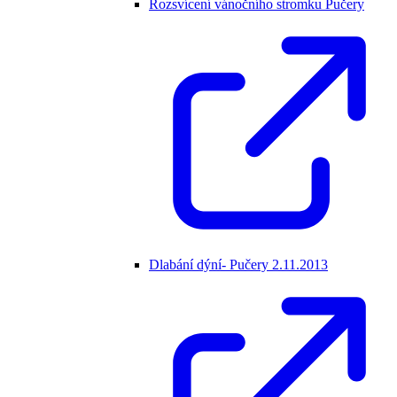
Rozsvícení vánočního stromku Pučery
Dlabání dýní- Pučery 2.11.2013