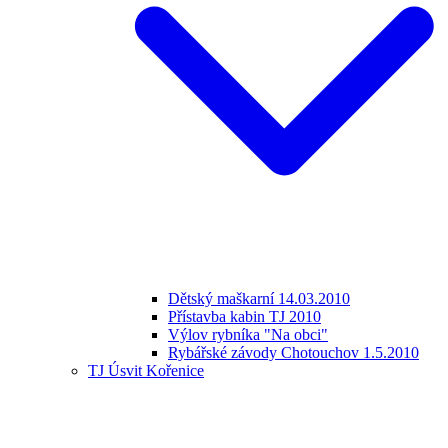
Dětský maškarní 14.03.2010
Přístavba kabin TJ 2010
Výlov rybníka "Na obci"
Rybářské závody Chotouchov 1.5.2010
TJ Úsvit Kořenice