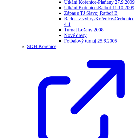
Utkání Kořenice-Plaňany 27.9.2009
Utkání Kořenice-Ratboř 11.10.2009
Zápas s TJ Slavoj Ratboř B
Radost z výhry-Kořenice-Cerhenice
4-1
Turnaj Lošany 2008
Nové dresy
Fotbalový turnaj 25.6.2005
SDH Kořenice