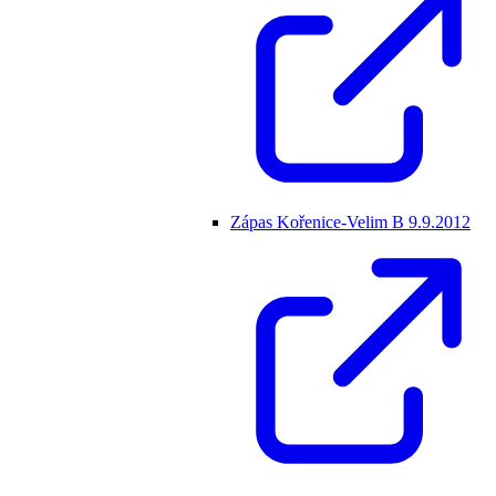
Zápas Kořenice-Velim B 9.9.2012